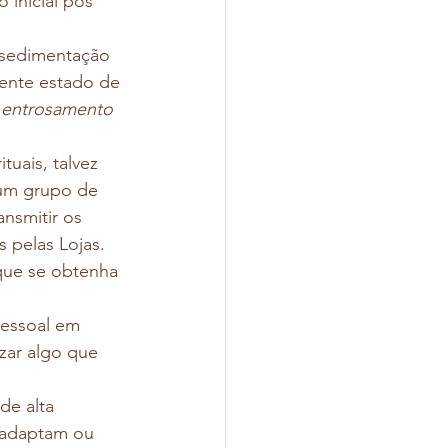
inicial pós 
a sedimentação 
ente estado de 
 entrosamento 
uais, talvez 
 um grupo de 
nsmitir os 
pelas Lojas. 
que se obtenha 
pessoal em 
zar algo que 
de alta 
e adaptam ou 