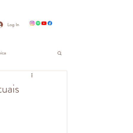
Log In
ica
tuais