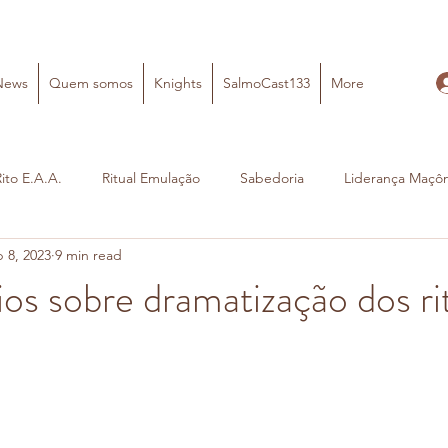
News
Quem somos
Knights
SalmoCast133
More
Rito E.A.A.
Ritual Emulação
Sabedoria
Liderança Maçôn
 8, 2023
9 min read
s sobre dramatização dos ri