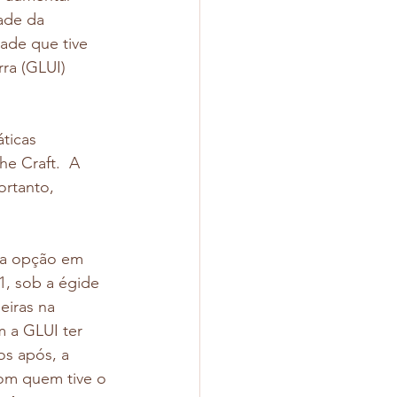
ade da 
ade que tive 
ra (GLUI) 
ticas 
he Craft.  A 
rtanto, 
nha opção em 
31, sob a égide 
eiras na 
 a GLUI ter 
os após, a 
om quem tive o 