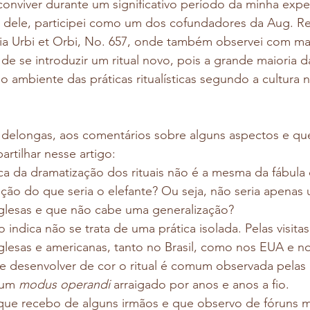
conviver durante um significativo período da minha expe
 dele, participei como um dos cofundadores da Aug. Re
ria Urbi et Orbi, No. 657, onde também observei com mai
 de se introduzir um ritual novo, pois a grande maioria d
ambiente das práticas ritualísticas segundo a cultura 
delongas, aos comentários sobre alguns aspectos e qu
artilhar nesse artigo:
ica da dramatização dos rituais não é a mesma da fábula 
ção do que seria o elefante? Ou seja, não seria apenas 
nglesas e que não cabe uma generalização?
indica não se trata de uma prática isolada. Pelas visitas
glesas e americanas, tanto no Brasil, como nos EUA e n
se desenvolver de cor o ritual é comum observada pelas L
 um 
modus operandi
 arraigado por anos e anos a fio. 
 que recebo de alguns irmãos e que observo de fóruns 