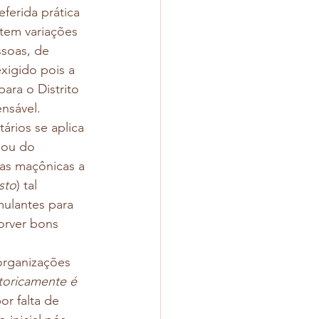
ferida prática 
tem variações 
soas, de 
xigido pois a 
para o Distrito 
nsável. 
rios se aplica 
 ou do 
cas maçônicas a 
sto
) tal 
mulantes para 
orver bons 
organizações 
toricamente é 
or falta de 