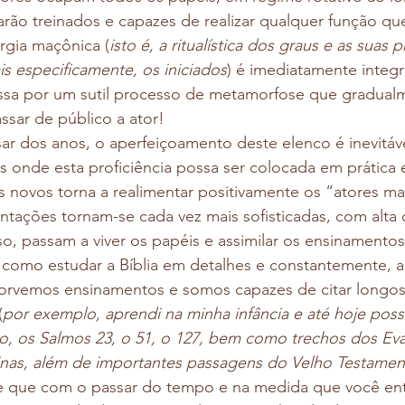
rão treinados e capazes de realizar qualquer função que 
rgia maçônica (
isto é, a ritualística dos graus e as suas 
is especificamente, os iniciados
) é imediatamente integ
assa por um sutil processo de metamorfose que gradual
assar de público a ator!
r dos anos, o aperfeiçoamento deste elenco é inevitáve
s onde esta proficiência possa ser colocada em prática e
s novos torna a realimentar positivamente os “atores ma
ntações tornam-se cada vez mais sofisticadas, com alta 
so, passam a viver os papéis e assimilar os ensinamentos
 como estudar a Bíblia em detalhes e constantemente, 
orvemos ensinamentos e somos capazes de citar longos 
(
por exemplo, aprendi na minha infância e até hoje poss
, os Salmos 23, o 51, o 127, bem como trechos dos Ev
inas, além de importantes passagens do Velho Testame
te que com o passar do tempo e na medida que você en