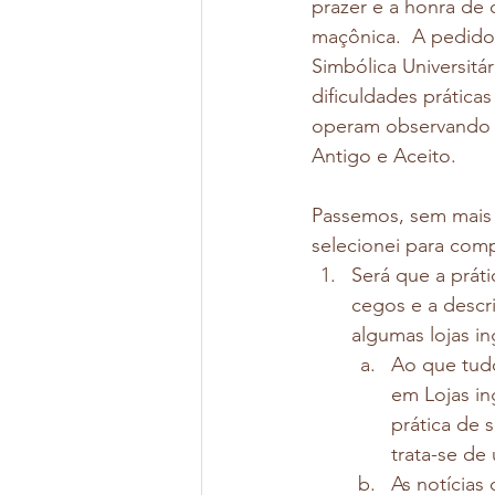
prazer e a honra de 
maçônica.  A pedido
Simbólica Universitá
dificuldades práticas
operam observando o 
Antigo e Aceito. 
Passemos, sem mais 
selecionei para comp
Será que a prát
cegos e a descri
algumas lojas i
Ao que tudo 
em Lojas in
prática de 
trata-se de
As notícias