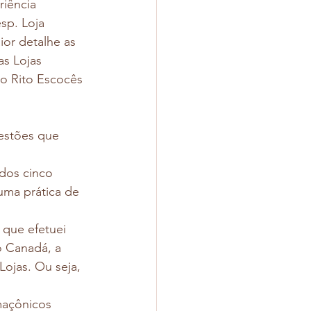
riência 
sp. Loja 
or detalhe as 
as Lojas 
no Rito Escocês 
estões que 
dos cinco 
uma prática de 
 que efetuei 
o Canadá, a 
ojas. Ou seja, 
maçônicos 