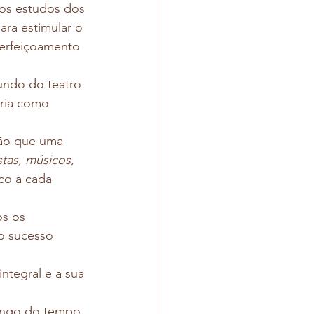
nos estudos dos 
para estimular o 
perfeiçoamento 
undo do teatro 
ria como 
ção que uma 
istas, músicos, 
co a cada 
os os 
o sucesso 
tegral e a sua 
ongo do tempo, 