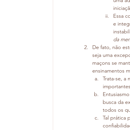
uma ad
iniciaçã
Essa co
e inte
instabi
da mem
De fato, não es
seja uma excepc
maçons se mante
ensinamentos ma
Trata-se, a
importantes
Entusiasmo 
busca da ex
todos os qu
Tal prática 
confiabilid