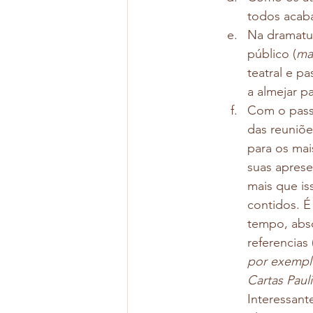
todos acaba
Na dramatu
público (
ma
teatral e p
a almejar p
Com o passa
das reuniõe
para os mai
suas aprese
mais que is
contidos. É
tempo, abs
referencias 
por exemplo
Cartas Paul
Interessan