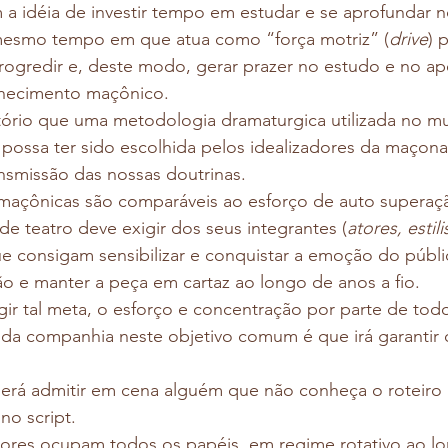
 a idéia de investir tempo em estudar e se aprofundar 
 mesmo tempo em que atua como “força motriz” (
drive
) 
progredir e, deste modo, gerar prazer no estudo e no a
hecimento maçônico.
tório que uma metodologia dramaturgica utilizada no m
possa ter sido escolhida pelos idealizadores da maçona
nsmissão das nossas doutrinas.
 maçônicas são comparáveis ao esforço de auto supera
e teatro deve exigir dos seus integrantes (
atores, estil
ue consigam sensibilizar e conquistar a emoção do públi
o e manter a peça em cartaz ao longo de anos a fio. 
ngir tal meta, o esforço e concentração por parte de tod
 da companhia neste objetivo comum é que irá garantir 
rá admitir em cena alguém que não conheça o roteiro in
no script.
ores ocupam todos os papéis, em regime rotativo ao l