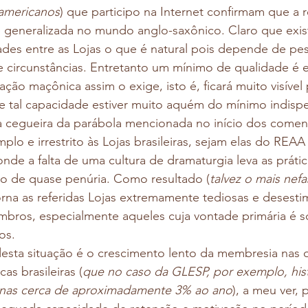
 americanos
) que participo na Internet confirmam que a re
 generalizada no mundo anglo-saxônico. Claro que exis
des entre as Lojas o que é natural pois depende de pes
 circunstâncias. Entretanto um mínimo de qualidade é e
tação maçônica assim o exige, isto é, ficará muito visível 
 tal capacidade estiver muito aquém do mínimo indispe
a cegueira da parábola mencionada no início dos comentá
lo e irrestrito às Lojas brasileiras, sejam elas do REAA
nde a falta de uma cultura de dramaturgia leva as práti
o de quase penúria. Como resultado (
talvez o mais nefa
rna as referidas Lojas extremamente tediosas e desesti
bros, especialmente aqueles cuja vontade primária é s
os.
desta situação é o crescimento lento da membresia nas 
as brasileiras (
que no caso da GLESP, por exemplo, his
nas cerca de aproximadamente 3% ao ano
), a meu ver, p