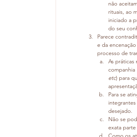
não aceitam
rituais, ao
iniciado a 
do seu con
Parece contradi
e da encenação 
processo de tra
As práticas
companhia d
etc
) para q
apresentaçã
Para se ati
integrantes
desejado.
Não se pode
exata parte 
Como os at