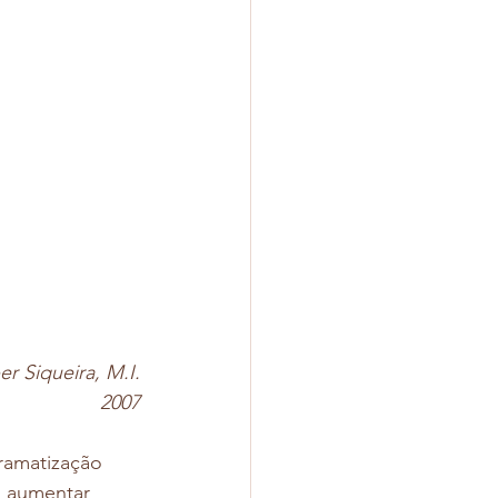
er Siqueira, M.I.
2007
ramatização 
, aumentar 