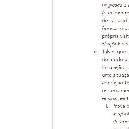
(
ingleses e
é realmente
de capacida
épocas e de
própria visi
Maçônico se
Talvez que 
de modo amp
Emulação, o
uma situaçã
condição to
os seus mem
ensinament
Prova 
maçônic
de ape