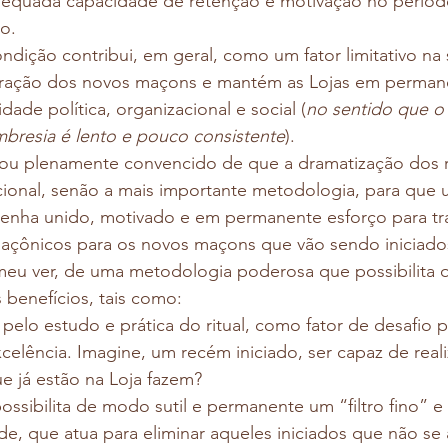
equada capacidade de retenção e motivação no período 
o. 
ndição contribui, em geral, como um fator limitativo n
gração dos novos maçons e mantém as Lojas em perman
lidade política, organizacional e social (
no sentido que o
bresia é lento e pouco consistente
).
tou plenamente convencido de que a dramatização dos rit
ional, senão a mais importante metodologia, para que
nha unido, motivado e em permanente esforço para tra
çônicos para os novos maçons que vão sendo iniciados 
 meu ver, de uma metodologia poderosa que possibilita 
 benefícios, tais como:
pelo estudo e prática do ritual, como fator de desafio 
celência. Imagine, um recém iniciado, ser capaz de reali
e já estão na Loja fazem? 
possibilita de modo sutil e permanente um “filtro fino” e 
ade, que atua para eliminar aqueles iniciados que não s