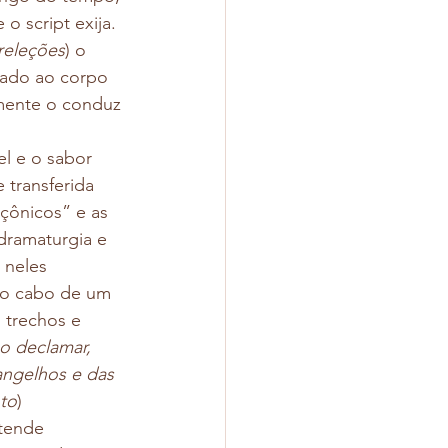
o script exija.
preleções
) o 
rado ao corpo 
mente o conduz 
l e o sabor 
 transferida 
çônicos” e as 
dramaturgia e 
 neles 
ao cabo de um 
trechos e 
o declamar, 
angelhos e das 
nto
) 
tende 