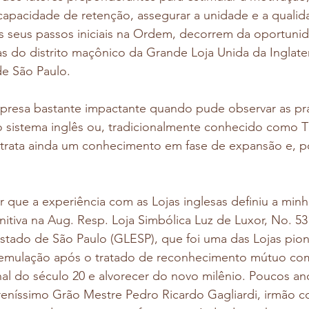
 capacidade de retenção, assegurar a unidade e a qualid
 seus passos iniciais na Ordem, decorrem da oportunid
as do distrito maçônico da Grande Loja Unida da Inglater
de São Paulo.
rpresa bastante impactante quando pude observar as prá
 do sistema inglês ou, tradicionalmente conhecido como T
etrata ainda um conhecimento em fase de expansão e, po
r que a experiência com as Lojas inglesas definiu a mi
efinitiva na Aug. Resp. Loja Simbólica Luz de Luxor, No. 5
stado de São Paulo (GLESP), que foi uma das Lojas pion
 emulação após o tratado de reconhecimento mútuo com
nal do século 20 e alvorecer do novo milênio. Poucos an
eníssimo Grão Mestre Pedro Ricardo Gagliardi, irmão c