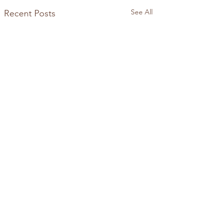
See All
Recent Posts
Comments
V.I.T.R.I.O.L.