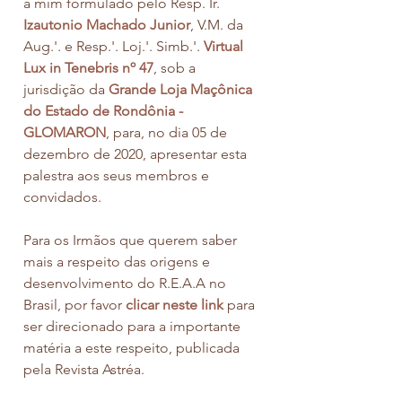
a mim formulado pelo Resp. Ir. 
Izautonio Machado Junior
, V.M. da 
Aug.'. e Resp.'. Loj.'. Simb.'. 
Virtual 
Lux in Tenebris nº 47
, sob a 
jurisdição da 
Grande Loja Maçônica 
do Estado de Rondônia - 
GLOMARON
, para, no dia 05 de 
dezembro de 2020, apresentar esta 
palestra aos seus membros e 
convidados.
Para os Irmãos que querem saber 
mais a respeito das origens e 
desenvolvimento do R.E.A.A no 
Brasil, por favor 
clicar neste link
 para 
ser direcionado para a importante 
matéria a este respeito, publicada 
pela Revista Astréa.