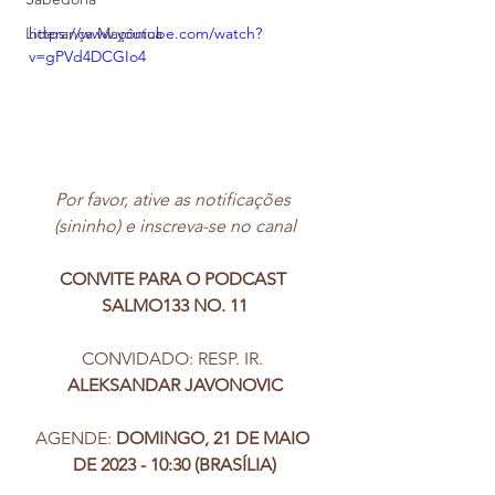
Liderança Maçônica
https://www.youtube.com/watch?
v=gPVd4DCGIo4
Por favor, ative as notificações 
(sininho) e inscreva-se no canal
CONVITE PARA O PODCAST 
SALMO133 NO. 11
CONVIDADO: RESP. IR. 
ALEKSANDAR JAVONOVIC
AGENDE: 
DOMINGO, 21 DE MAIO 
DE 2023 - 10:30 (BRASÍLIA)