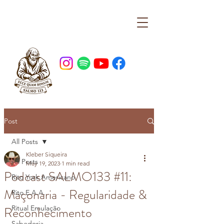
Post
All Posts
Kleber Siqueira
All Posts
May 19, 2023
1 min read
Podcast SALMO133 #11:
Rito York Americano
Maçonaria - Regularidade &
Rito E.A.A.
Reconhecimento
Ritual Emulação
Sabedoria