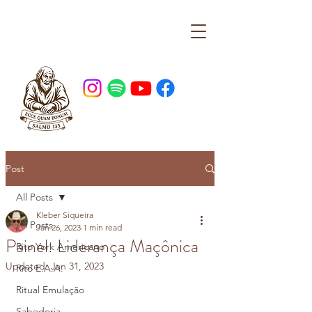
Post
All Posts
Kleber Siqueira
All Posts
Jan 26, 2023
1 min read
Painel: Liderança Maçônica
Rito York Americano
Updated:
Jan 31, 2023
Rito E.A.A.
Ritual Emulação
Sabedoria