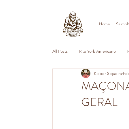
Home
Salmo
All Posts
Rito York Americano
Kleber Siqueira
Feb
MAÇONAR
GERAL