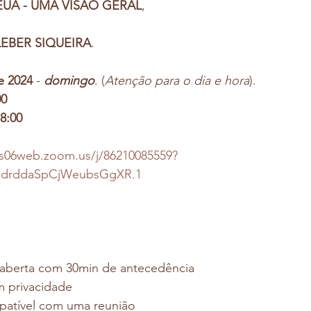
UA - UMA VISÃO GERAL
, 
LEBER SIQUEIRA
.
e 2024
 - 
domingo
. (
Atenção para o dia e hora
).
00
8:00
us06web.zoom.us/j/86210085559?
drddaSpCjWeubsGgXR.1
rá aberta com 30min de antecedência 
m privacidade 
mpatível com uma reunião 