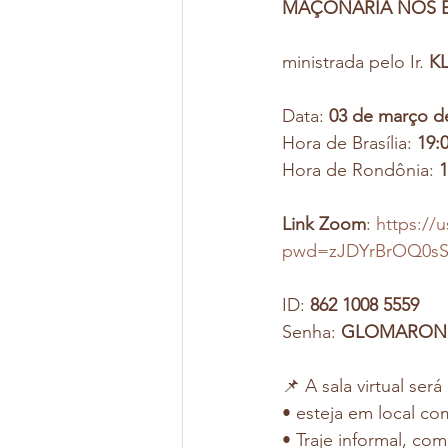
MAÇONARIA NOS E
ministrada pelo Ir. 
K
Data: 
03 de março d
Hora de Brasília: 
19:
Hora de Rondônia: 
1
Link Zoom
: 
https://
pwd=zJDYrBrOQ0sS
ID: 
862 1008 5559
Senha: 
GLOMARON
📌 A sala virtual se
• esteja em local co
• Traje informal, co