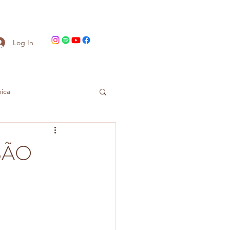
Log In
ica
SÃO